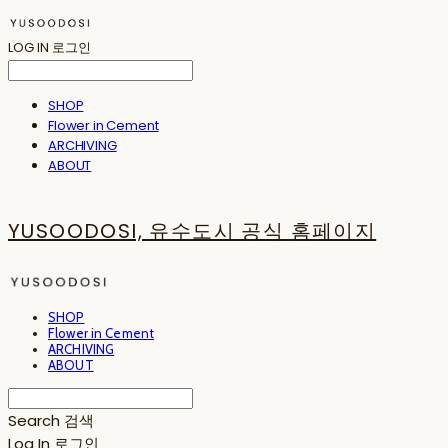
LOG IN
로그인
SHOP
Flower in Cement
ARCHIVING
ABOUT
YUSOODOSI, 유수도시 공식 홈페이지
SHOP
Flower in Cement
ARCHIVING
ABOUT
Search
검색
Log In
로그인