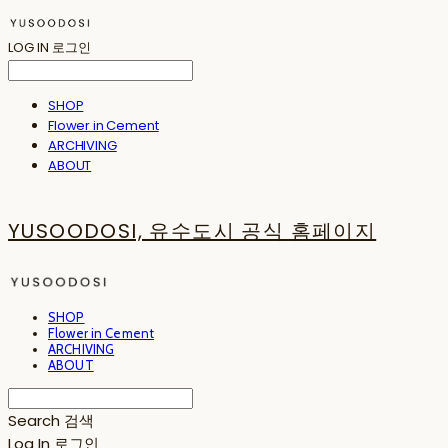
LOG IN
로그인
SHOP
Flower in Cement
ARCHIVING
ABOUT
YUSOODOSI, 유수도시 공식 홈페이지
SHOP
Flower in Cement
ARCHIVING
ABOUT
Search
검색
Log In
로그인