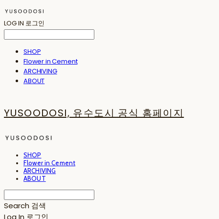
LOG IN
로그인
SHOP
Flower in Cement
ARCHIVING
ABOUT
YUSOODOSI, 유수도시 공식 홈페이지
SHOP
Flower in Cement
ARCHIVING
ABOUT
Search
검색
Log In
로그인