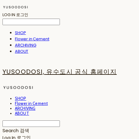
LOG IN
로그인
SHOP
Flower in Cement
ARCHIVING
ABOUT
YUSOODOSI, 유수도시 공식 홈페이지
SHOP
Flower in Cement
ARCHIVING
ABOUT
Search
검색
Log In
로그인