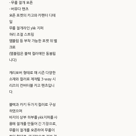
- 무릎 절개 오픈
- 버뮤다 팬츠
오픈 포켓의 카고와 카펜터 디테
일
무릎 절개라인 ykk 지퍼
허리 조절 스트링
엠블럼 등 부착 가능한 포켓 위 벨
크로
(엠블럼은 블랙 컬러에만 동봉됩
니다)
캐리오버 형태로 매 시즌 다양한
소재와 컬러로 제작될 3-way 시
리즈의 컨버터블 카고 팬츠입니
다.
블랙과 카키 두가지 컬러로 구성
하였으며
바지의 상부 하부를 ykk지퍼를 사
용해 절개를 만들어 긴 기장으로,
무릎의 절개를 오픈하여 무릎이