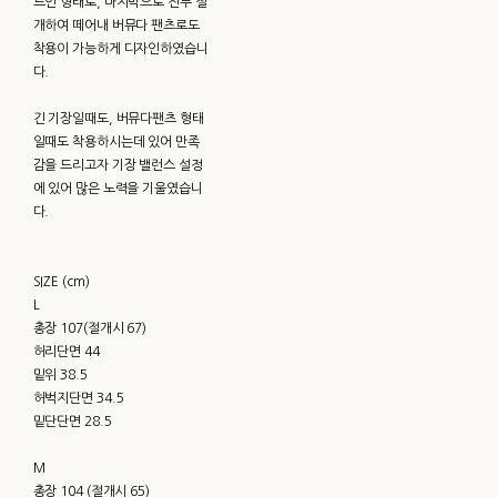
트인 형태로, 마지막으로 전부 절
개하여 떼어내 버뮤다 팬츠로도
착용이 가능하게 디자인하였습니
다.
긴 기장일때도, 버뮤다팬츠 형태
일때도 착용하시는데 있어 만족
감을 드리고자 기장 밸런스 설정
에 있어 많은 노력을 기울였습니
다.
SIZE (cm)
L
총장 107(절개시 67)
허리단면 44
밑위 38.5
허벅지단면 34.5
밑단단면 28.5
M
총장 104 (절개시 65)