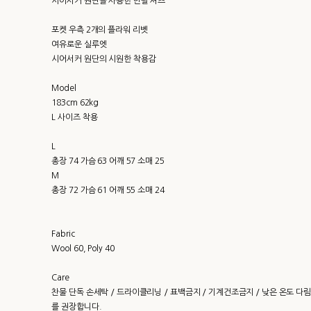
시어서커 원단을 사용한 반팔 셔츠
포켓 우측 2개의 플라워 리벳
여유로운 실루엣
시어서커 원단의 시원한 착용감
Model
183cm 62kg
L 사이즈 착용
L
총장 74 가슴 63 어깨 57 소매 25
M
총장 72 가슴 61 어깨 55 소매 24
Fabric
Wool 60, Poly 40
Care
찬물 단독 손세탁 / 드라이클리닝 / 표백금지 / 기계건조금지 / 낮은 온도 다림
를 권장합니다.