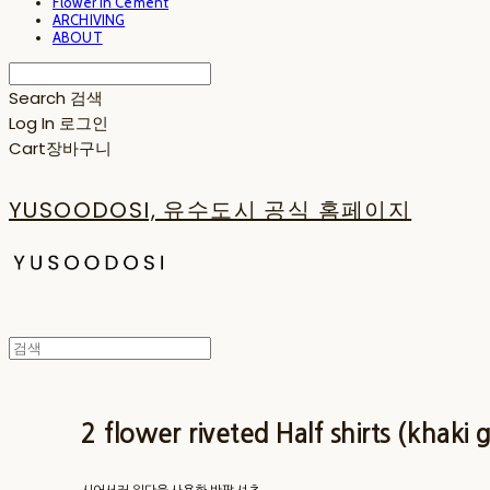
Flower in Cement
ARCHIVING
ABOUT
Search
검색
Log In
로그인
Cart
장바구니
YUSOODOSI, 유수도시 공식 홈페이지
2 flower riveted Half shirts (khaki g