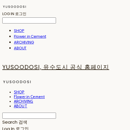
LOG IN
로그인
SHOP
Flower in Cement
ARCHIVING
ABOUT
YUSOODOSI, 유수도시 공식 홈페이지
SHOP
Flower in Cement
ARCHIVING
ABOUT
Search
검색
Log In
로그인