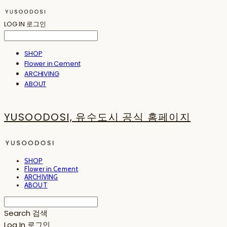
LOG IN
로그인
SHOP
Flower in Cement
ARCHIVING
ABOUT
YUSOODOSI, 유수도시 공식 홈페이지
SHOP
Flower in Cement
ARCHIVING
ABOUT
Search
검색
Log In
로그인