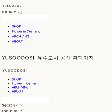
LOG IN
로그인
SHOP
Flower in Cement
ARCHIVING
ABOUT
YUSOODOSI, 유수도시 공식 홈페이지
SHOP
Flower in Cement
ARCHIVING
ABOUT
Search
검색
Log In
로그인