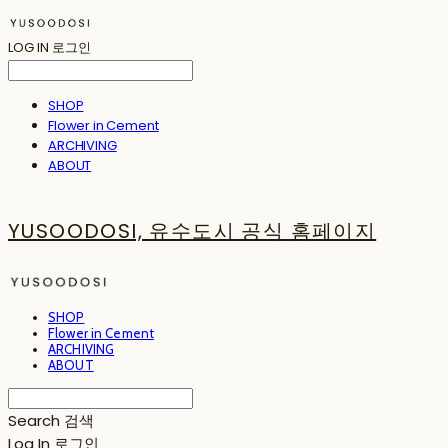
LOG IN
로그인
SHOP
Flower in Cement
ARCHIVING
ABOUT
YUSOODOSI, 유수도시 공식 홈페이지
SHOP
Flower in Cement
ARCHIVING
ABOUT
Search
검색
Log In
로그인