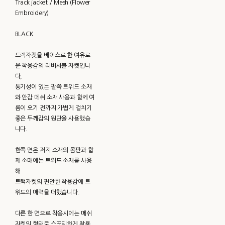
Track jacket / Mesh (Flower
Embroidery)
BLACK
트랙자켓을 베이스로 한 여유로
운 착용감의 리버서블 자켓입니
다,
통기성이 있는 팔쪽 트위드 소재
와 안감 메쉬 소재 사용과 함께 여
름이 오기 전까지 가볍게 걸치기
좋은 두께감의 원단을 사용했습
니다.
한쪽 면은 저지 소재의 몸판과 함
께 소매에는 트위드 소재를 사용
해
트랙자켓의 편안한 착용감에 트
위드의 매력을 더했습니다.
다른 한 면으로 착용시에는 메쉬
자켓의 형태로 스포티하게 착용