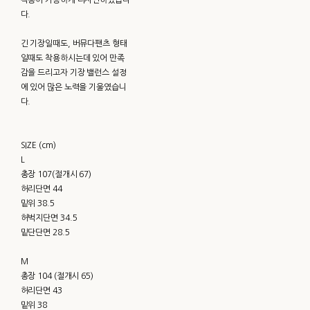
다.
긴 기장일때도, 버뮤다팬츠 형태
일때도 착용하시는데 있어 만족
감을 드리고자 기장 밸런스 설정
에 있어 많은 노력을 기울였습니
다.
SIZE (cm)
L
총장 107(절개시 67)
허리단면 44
밑위 38.5
허벅지단면 34.5
밑단단면 28.5
M
총장 104 (절개시 65)
허리단면 43
밑위 38