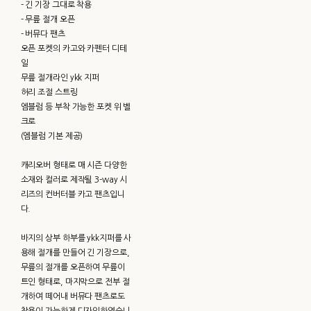
- 긴 기장 그대로 착용
- 무릎 절개 오픈
- 버뮤다 팬츠
오픈 포켓의 카고와 카펜터 디테
일
무릎 절개라인 ykk 지퍼
허리 조절 스트링
엠블럼 등 부착 가능한 포켓 위 벨
크로
(엠블럼 기본 제공)
캐리오버 형태로 매 시즌 다양한
소재와 컬러로 제작될 3-way 시
리즈의 컨버터블 카고 팬츠입니
다.
바지의 상부 하부를 ykk지퍼를 사
용해 절개를 만들어 긴 기장으로,
무릎의 절개를 오픈하여 무릎이
트인 형태로, 마지막으로 전부 절
개하여 떼어내 버뮤다 팬츠로도
착용이 가능하게 디자인하였습니