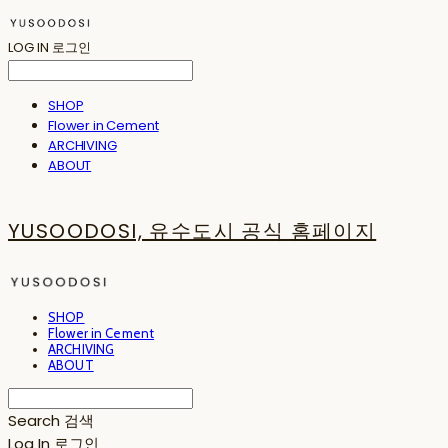
LOG IN
로그인
SHOP
Flower in Cement
ARCHIVING
ABOUT
YUSOODOSI, 유수도시 공식 홈페이지
SHOP
Flower in Cement
ARCHIVING
ABOUT
Search
검색
Log In
로그인