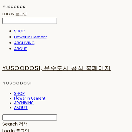
LOG IN
로그인
SHOP
Flower in Cement
ARCHIVING
ABOUT
YUSOODOSI, 유수도시 공식 홈페이지
SHOP
Flower in Cement
ARCHIVING
ABOUT
Search
검색
Log In
로그인